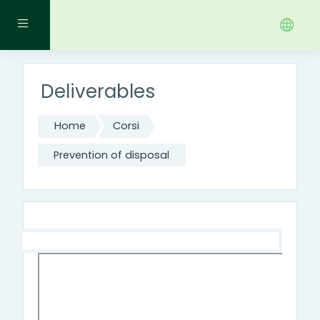
Vai al contenuto principale
Pannello laterale
Deliverables
Home
Corsi
Prevention of disposal
Indice degli argomenti