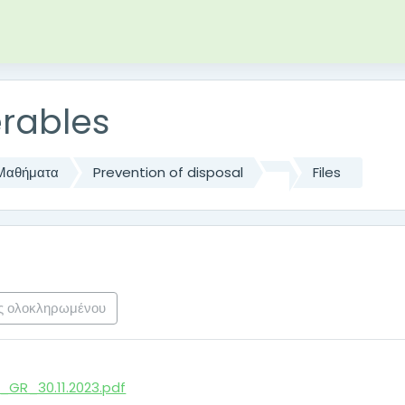
περιεχόμενο
erables
Μαθήματα
Prevention of disposal
Files
ς ολοκληρωμένου
_GR_30.11.2023.pdf