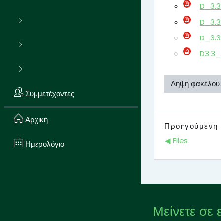
D_3.3
D_3.3
D_3.3
D3.3_
Λήψη φακέλου
Συμμετέχοντες
Αρχική
Προηγούμενη 
◀︎ Files
Ημερολόγιο
Μείνετε σε