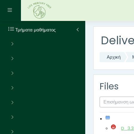
Μετάβαση στο κεντρικό 
Πλευρικός πίνακας
Τμήματα μαθήματος
Deliv
Αρχική
Files
Επισήμανση ω
D_3.3